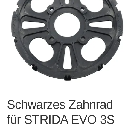
Account & Support
auskla
Warenkorb
SALE
Schwarzes Zahnrad
für STRIDA EVO 3S