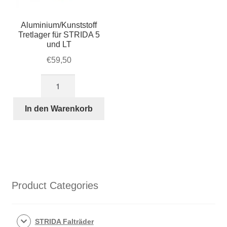
Aluminium/Kunststoff
Tretlager für STRIDA 5
und LT
€
59,50
Aluminium/Kunststoff
Tretlager
für
In den Warenkorb
STRIDA
5
und
LT
Menge
Product Categories
STRIDA Falträder