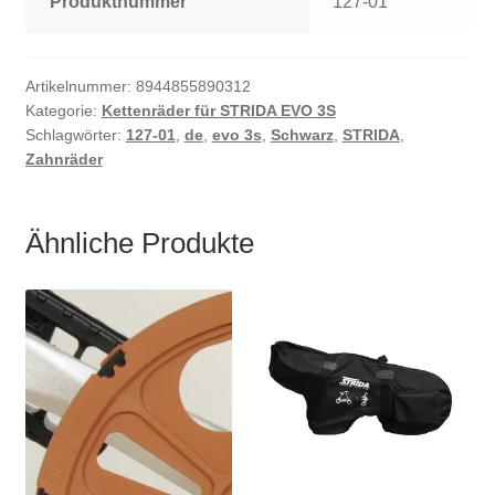
Produktnummer
127-01
Artikelnummer:
8944855890312
Kategorie:
Kettenräder für STRIDA EVO 3S
Schlagwörter:
127-01
,
de
,
evo 3s
,
Schwarz
,
STRIDA
,
Zahnräder
Ähnliche Produkte