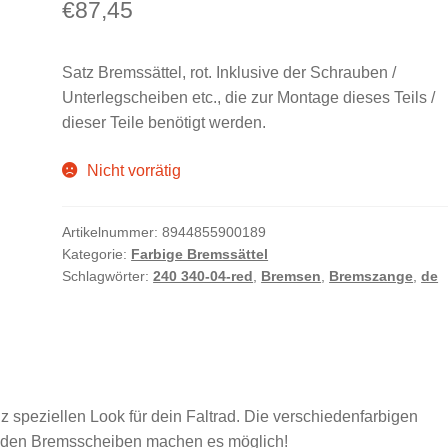
€
87,45
Satz Bremssättel, rot. Inklusive der Schrauben /
Unterlegscheiben etc., die zur Montage dieses Teils /
dieser Teile benötigt werden.
Nicht vorrätig
Artikelnummer:
8944855900189
Kategorie:
Farbige Bremssättel
Schlagwörter:
240 340-04-red
,
Bremsen
,
Bremszange
,
de
 speziellen Look für dein Faltrad. Die verschiedenfarbigen
nden Bremsscheiben machen es möglich!