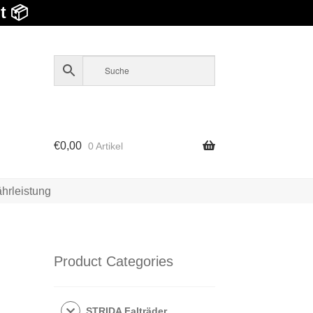
t 📦
€
0,00
0 Artikel
hrleistung
Product Categories
STRIDA Falträder