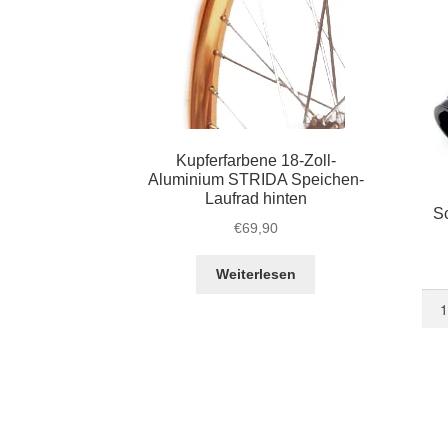
Kupferfarbene 18-Zoll-
Aluminium STRIDA Speichen-
Laufrad hinten
S
€
69,90
Weiterlesen
Sch
Com
STR
Lede
Sat
Men