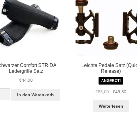
chwarzer Comfort STRIDA
Leichte Pedale Satz (Qui
Ledergriffe Satz
Release)
€
44,90
ANGEBOT!
warzer
Ursprüngliche
Aktue
€
85,00
€
49,50
In den Warenkorb
fort
Preis
Preis
IDA
war:
ist:
Weiterlesen
rgriffe
€85,00
€49,5
z
ge