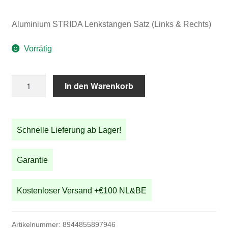
Aluminium STRIDA Lenkstangen Satz (Links & Rechts)
Vorrätig
Aluminium
In den Warenkorb
STRIDA
Lenkstangen
Satz
Schnelle Lieferung ab Lager!
(Links
&
Rechts)
Garantie
Menge
Kostenloser Versand +€100 NL&BE
Artikelnummer:
8944855897946