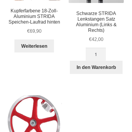
Kupferfarbene 18-Zoll-
Schwarze STRIDA
Aluminium STRIDA
Lenkstangen Satz
Speichen-Laufrad hinten
Aluminium (Links &
Rechts)
€
69,90
€
42,00
Weiterlesen
Schwarze
STRIDA
Lenkstangen
In den Warenkorb
Satz
Aluminium
(Links
&
Rechts)
Menge