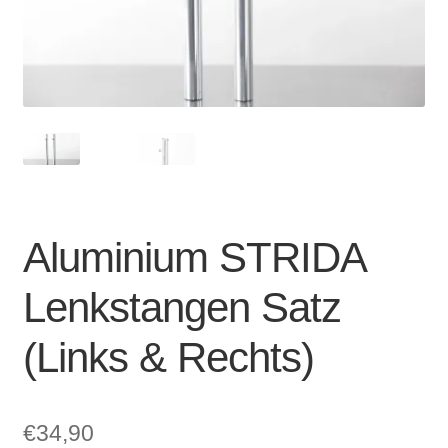
Account & Support
auskla
Warenkorb
SALE
Aluminium STRIDA
Lenkstangen Satz
(Links & Rechts)
€
34,90