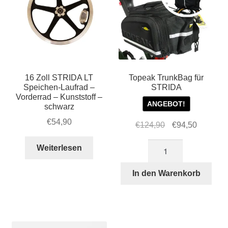
16 Zoll STRIDA LT
Topeak TrunkBag für
Speichen-Laufrad –
STRIDA
Vorderrad – Kunststoff –
ANGEBOT!
schwarz
€
54,90
Ursprünglicher
Aktuelle
€
124,90
€
94,50
Preis
Preis
Topeak
Weiterlesen
war:
ist:
TrunkBag
€124,90
€94,50.
für
In den Warenkorb
STRIDA
Menge