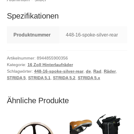
Spezifikationen
Produktnummer
448-16-spoke-silver-rear
Artikelnummer:
8944855900356
Kategorie:
16 Zoll Hinterlaufräder
Schlagwörter:
448-16-spoke-silver-rear
,
de
,
Rad
,
Räder
,
STRIDA 5
,
STRIDA 5.1
,
STRIDA 5.2
,
STRIDA 5.x
Ähnliche Produkte