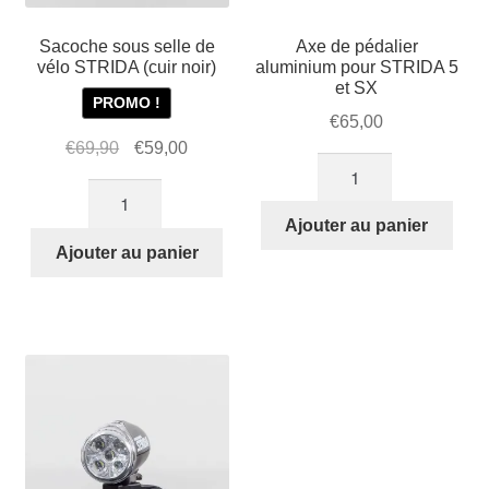
Sacoche sous selle de
Axe de pédalier
vélo STRIDA (cuir noir)
aluminium pour STRIDA 5
et SX
PROMO !
€
65,00
Le
Le
€
69,90
€
59,00
quantité
prix
prix
quantité
de
initial
actuel
de
Axe
Ajouter au panier
était :
est :
Sacoche
de
Ajouter au panier
€69,90.
€59,00.
sous
pédalier
selle
aluminium
de
pour
vélo
STRIDA
STRIDA
5
(cuir
et
noir)
SX