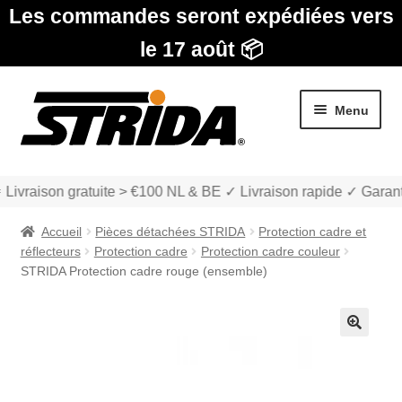
Les commandes seront expédiées vers
le 17 août 📦
Aller
Aller
Menu
à
au
la
contenu
navigation
 Livraison gratuite > €100 NL & BE ✓ Livraison rapide ✓ Garant
Accueil
Pièces détachées STRIDA
Protection cadre et
réflecteurs
Protection cadre
Protection cadre couleur
STRIDA Protection cadre rouge (ensemble)
Les Modèles
🔍
Ouvrir
boutique
le
menu
Ouvrir