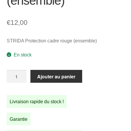
(ensemble)
€
12,00
STRIDA Protection cadre rouge (ensemble)
En stock
quantité
Ajouter au panier
de
STRIDA
Protection
Livraison rapide du stock !
cadre
rouge
(ensemble)
Garantie