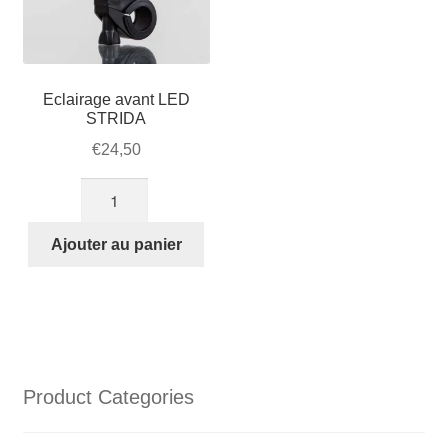
Eclairage avant LED
STRIDA
€
24,50
quantité
de
Eclairage
Ajouter au panier
avant
LED
STRIDA
Product Categories