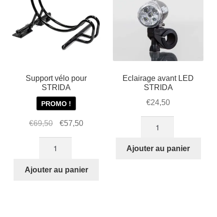
Support vélo pour
Eclairage avant LED
STRIDA
STRIDA
€
24,50
PROMO !
quantité
Le
Le
€
69,50
€
57,50
de
prix
prix
quantité
Eclairage
initial
actuel
Ajouter au panier
de
avant
était :
est :
Support
Ajouter au panier
LED
€69,50.
€57,50.
vélo
STRIDA
pour
STRIDA