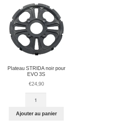
Plateau STRIDA noir pour
EVO 3S
€
24,90
quantité
de
Plateau
Ajouter au panier
STRIDA
noir
pour