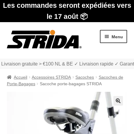
Les commandes seront expédiées vers
le 17 août 📦
Aller
Aller
Menu
à
au
la
contenu
navigation
Livraison gratuite > €100 NL & BE ✓ Livraison rapide ✓ Garant
Accueil
Accessoires STRIDA
Sacoches
Sacoches de
Porte-Bagages
Sacoche porte-bagages STRIDA
Les Modèles
🔍
Ouvrir
boutique
le
menu
Ouvrir