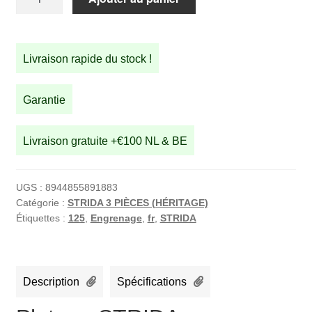
de
Plateau
STRIDA
Livraison rapide du stock !
pour
STRIDA
3
Garantie
(ANCIEN
MODÈLE)
Livraison gratuite +€100 NL & BE
UGS :
8944855891883
Catégorie :
STRIDA 3 PIÈCES (HÉRITAGE)
Étiquettes :
125
,
Engrenage
,
fr
,
STRIDA
Description
Spécifications