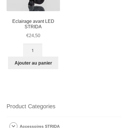
3S
Eclairage avant LED
STRIDA
€
24,50
quantité
de
Eclairage
Ajouter au panier
avant
LED
STRIDA
Product Categories
Accessoires STRIDA