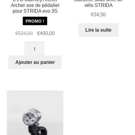
Archer axe de pédalier
vélo STRIDA
pour STRIDA evo 3S
€
34,50
PROMO !
Lire la suite
Le
Le
€
524,50
€
400,00
prix
prix
quantité
initial
actuel
de
était :
est :
EVO
Ajouter au panier
€524,50.
€400,00.
Sturmey
Archer
Archer
axe
de
pédalier
pour
STRIDA
evo