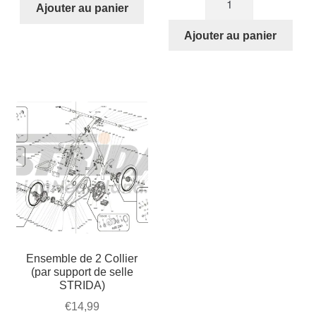
Ajouter au panier
de
16
Ajouter au panier
pouces
roue
à
bâtons
avant
(rouge)
Ensemble de 2 Collier
(par support de selle
STRIDA)
€
14,99