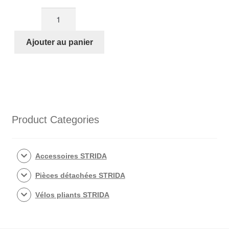
quantité
de
Ensemble
Ajouter au panier
de
2
Collier
(par
support
de
Product Categories
selle
STRIDA)
Accessoires STRIDA
Pièces détachées STRIDA
Vélos pliants STRIDA