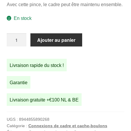
Avec cette pince, le cadre peut être maintenu ensemble.
En stock
quantité
Ajouter au panier
de
Pince
de
Livraison rapide du stock !
cadre
STRIDA
Garantie
Livraison gratuite +€100 NL & BE
UGS :
8944855890268
Catégorie :
Connexions de cadre et cache-boulons