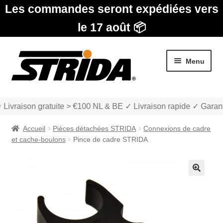
Les commandes seront expédiées vers
le 17 août 📦
Aller
Aller
Menu
à
au
la
contenu
navigation
 Livraison gratuite > €100 NL & BE ✓ Livraison rapide ✓ Garant
Accueil
Pièces détachées STRIDA
Connexions de cadre
et cache-boulons
Pince de cadre STRIDA
Les Modèles
🔍
Ouvrir
boutique
le
menu
Ouvrir