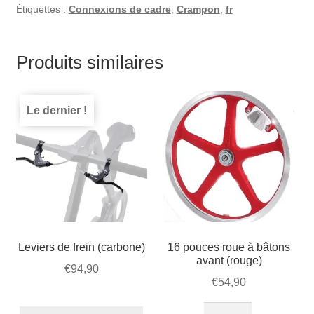
Étiquettes :
Connexions de cadre
,
Crampon
,
fr
Produits similaires
Le dernier !
Leviers de frein (carbone)
16 pouces roue à bâtons
avant (rouge)
€
94,90
€
54,90
quantité