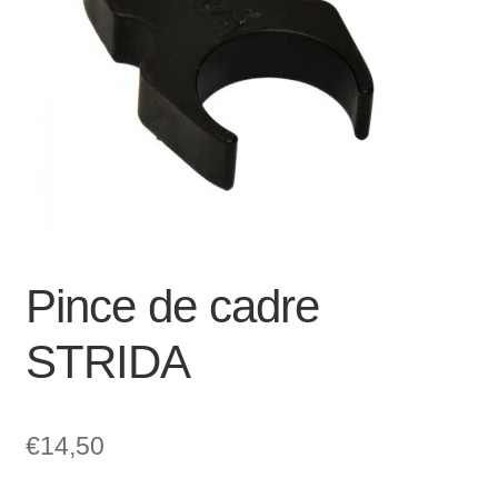
Mon compte et Support
enfant
le
menu
Panier
enfant
SOLDES
Pince de cadre
STRIDA
€
14,50