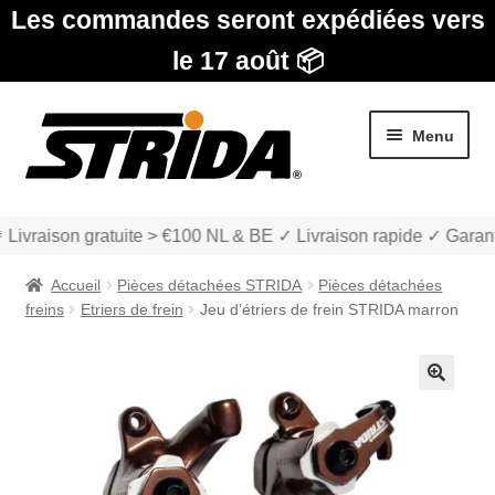
Les commandes seront expédiées vers
le 17 août 📦
Aller
Aller
Menu
à
au
la
contenu
navigation
 Livraison gratuite > €100 NL & BE ✓ Livraison rapide ✓ Garant
Accueil
Pièces détachées STRIDA
Pièces détachées
freins
Etriers de frein
Jeu d’étriers de frein STRIDA marron
Les Modèles
🔍
Ouvrir
boutique
le
menu
Ouvrir