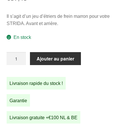
Il s’agit d’un jeu d’étriers de frein marron pour votre
STRIDA. Avant et arrière.
En stock
quantité
Ajouter au panier
de
Jeu
d'étriers
Livraison rapide du stock !
de
frein
STRIDA
Garantie
marron
Livraison gratuite +€100 NL & BE