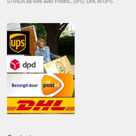
STRIDA.be livre avec PostNL, DPD, DHL et UPS