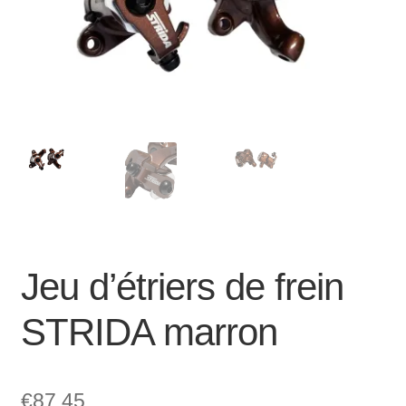
Mon compte et Support
enfant
le
menu
Panier
enfant
SOLDES
Jeu d’étriers de frein
STRIDA marron
€
87,45