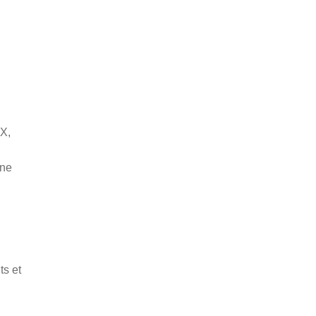
X,
one
ts et