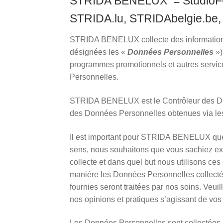
STRIDA BENELUX = StudioFG
STRIDA.lu, STRIDAbelgie.be, 
STRIDA BENELUX collecte des informations
désignées les «
Données Personnelles
»)
programmes promotionnels et autres serv
Personnelles.
STRIDA BENELUX est le Contrôleur des Donn
des Données Personnelles obtenues via les
Il est important pour STRIDA BENELUX que s
sens, nous souhaitons que vous sachiez
collecte et dans quel but nous utilisons ces 
manière les Données Personnelles collec
fournies seront traitées par nos soins. Veui
nos opinions et pratiques s’agissant de vos
Les Données Personnelles sont collectées, u