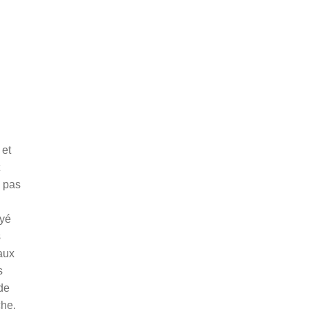
 et
t
e pas
oyé
s
aux
s
de
che.