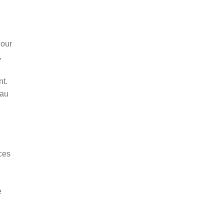
Pour
,
nt.
 au
rces
e