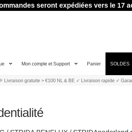
ommandes seront expédiées vers le 17 a
ue
Mon compte et Support
Panier
SOLDES
 Livraison gratuite > €100 NL & BE ✓ Livraison rapide ✓ Gara
dentialité