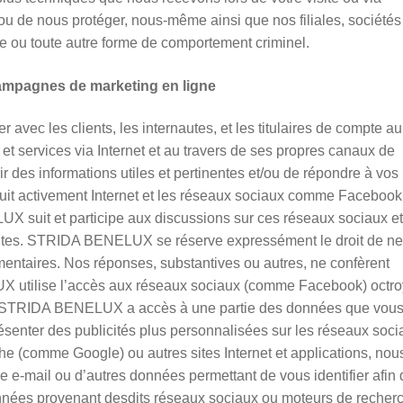
ir ou de nous protéger, nous-même ainsi que nos filiales, sociétés
aude ou toute autre forme de comportement criminel.
campagnes de marketing en ligne
c les clients, les internautes, et les titulaires de compte au
 et services via Internet et au travers de ses propres canaux de
rir des informations utiles et pertinentes et/ou de répondre à vos
it activement Internet et les réseaux sociaux comme Facebook
UX suit et participe aux discussions sur ces réseaux sociaux e
entes. STRIDA BENELUX se réserve expressément le droit de n
ntaires. Nos réponses, substantives ou autres, ne confèrent
UX utilise l’accès aux réseaux sociaux (comme Facebook) octr
sens, STRIDA BENELUX a accès à une partie des données que vou
résenter des publicités plus personnalisées sur les réseaux soci
 (comme Google) ou autres sites Internet et applications, nou
e e-mail ou d’autres données permettant de vous identifier afin 
onnées provenant desdits réseaux sociaux ou moteurs de recher