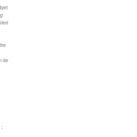
bjet
ng
iteit
dre
n de
 ;