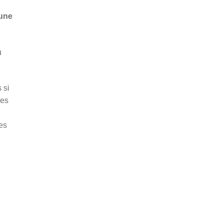
 une
u
 si
des
es