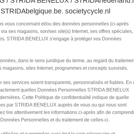
 / STRIDA BENELUX / STRIDAnederland.n
STRIDAbelgique.be. societycycle.nl
 vous concernant et/ou des données personnelles (ci-après
 via ses magasins, son/ses site(s) Internet, ses offres spéciales,
ices. STRIDA BENELUX s’engage à protéger vos Données
ées, dans le sens juridique du terme, au regard du traitemen
 magasins, sites Internet, programmes et concepts susvisés.
es services soient transparents, personnalisés et fiables. En 
 exactement quelles Données Personnelles STRIDA BENELUX
dernières. Cette Politique de confidentialité indique de quelle
tées par STRIDA BENELUX auprès de vous ou qui nous sont
llez lire attentivement les informations ci-après afin de comprend
 Données Personnelles et du traitement de celles-ci.
tilisées et supprimées avec tout le soin nécessaire et