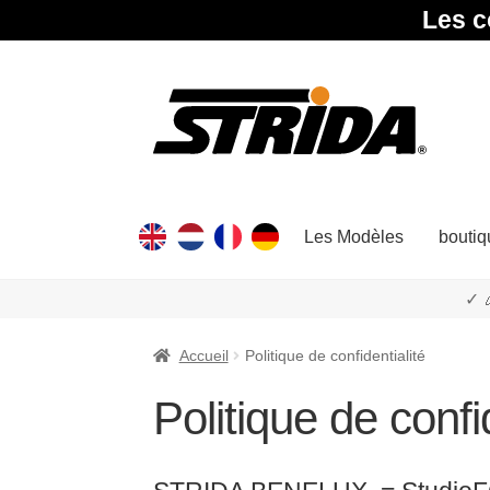
Les c
Aller
Aller
à
au
la
contenu
navigation
Les Modèles
boutiq
✓ 
Accueil
Politique de confidentialité
Politique de confi