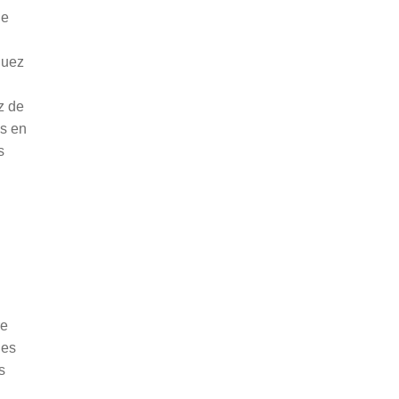
de
quez
z de
s en
s
re
les
s