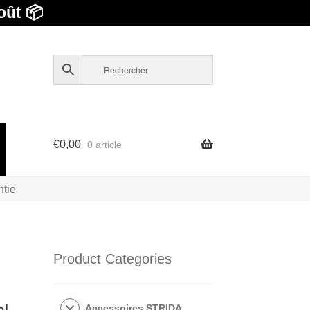
oût 📦
€
0,00
0 article
ntie
Product Categories
Accessoires STRIDA